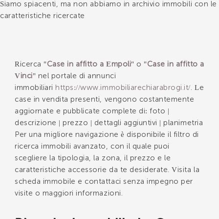
Siamo spiacenti, ma non abbiamo in archivio immobili con le
caratteristiche ricercate
*Il tuo telefono
Ricerca "
Case in affitto a Empoli
" o "
Case in affitto a
Vinci
" nel portale di annunci
*Il tuo nome
immobiliari
https://www.immobiliarechiarabrogi.it/
. Le
case in vendita presenti, vengono costantemente
aggiornate e pubblicate complete di: foto |
descrizione | prezzo | dettagli aggiuntivi | planimetria
Ho letto, compreso e accettato i
termini e
Per una migliore navigazione è disponibile il filtro di
condizioni
.
ricerca immobili avanzato, con il quale puoi
Voglio ricevere immobili simili da Immobiliare Chiara
scegliere la tipologia, la zona, il prezzo e le
Brogi.
caratteristiche accessorie da te desiderate. Visita la
scheda immobile e contattaci senza impegno per
*Controllo Antispam: qual è il numero fra 2 e 4?
visite o maggiori informazioni.