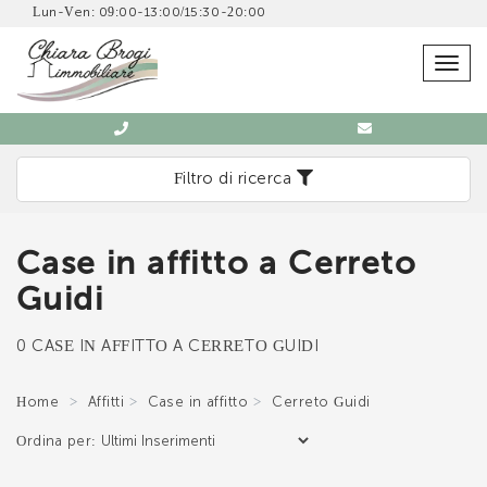
Lun-Ven: 09:00-13:00/15:30-20:00
SCRIVICI SENZA IMPEGNO
Togg
navig
Filtro di ricerca
Case in affitto a Cerreto
Immobiliare Chiara Brogi
Guidi
0571 902832
0 CASE IN AFFITTO A CERRETO GUIDI
Home
Affitti
Case in affitto
Cerreto Guidi
Ordina per:
*Il tuo indirizzo Email