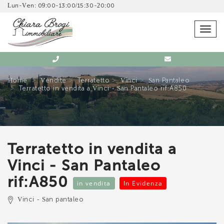
Lun-Ven: 09:00-13:00/15:30-20:00
SCRIVICI SENZA IMPEGNO
SEGNALA QUESTO IMMOBILE AD UN AMICO
Togg
navig
Home
Vendite
Terratetto
Vinci
San Pantaleo
Terratetto in vendita a Vinci - San Pantaleo rif:A850
Immobiliare Chiara Brogi
Agenzia Immobiliare Chiara Brogi
Terratetto in vendita a
0571 902832
0571 902832
Vinci - San Pantaleo
rif:A850
in vendita
In Evidenza
Vinci - San pantaleo
*Il tuo indirizzo Email
*Il tuo nome