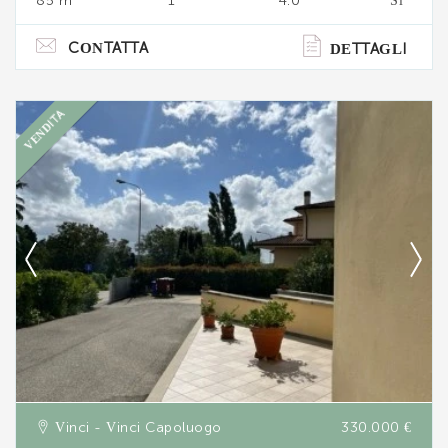
85 m
1
4.0
Sì
CONTATTA
DETTAGLI
VENDITA
Ti interessa?
Contatta
--------------------
Vedi tutti i dettagli
Vinci - Vinci Capoluogo
330.000 €