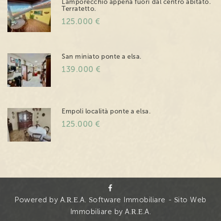
Lamporecchio appena fuori dal centro abitato.
Terratetto.
125.000 €
San miniato ponte a elsa.
139.000 €
Empoli località ponte a elsa.
125.000 €
Powered by A.R.E.A. Software Immobiliare
-
Sito Web
Immobiliare by A.R.E.A.