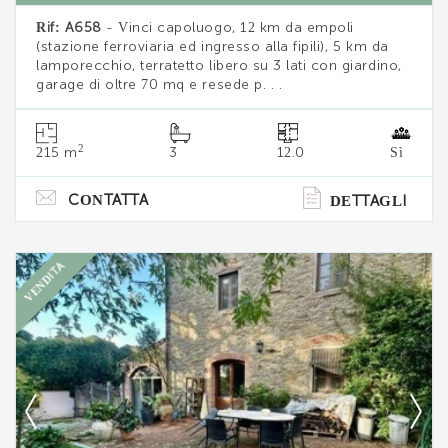
Rif: A658
- Vinci capoluogo, 12 km da empoli
(stazione ferroviaria ed ingresso alla fipili), 5 km da
lamporecchio, terratetto libero su 3 lati con giardino,
garage di oltre 70 mq e resede p. . .
2
215 m
3
12.0
Sì
CONTATTA
DETTAGLI
VENDITA
Ti interessa?
Contatta
--------------------
Vedi tutti i dettagli