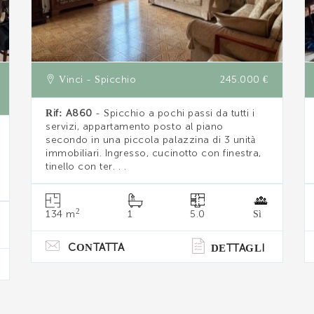
Vinci - Spicchio
245.000 €
Rif: A860
- Spicchio a pochi passi da tutti i
servizi, appartamento posto al piano
secondo in una piccola palazzina di 3 unità
immobiliari. Ingresso, cucinotto con finestra,
tinello con ter. . .
2
134 m
1
5.0
Sì
CONTATTA
DETTAGLI