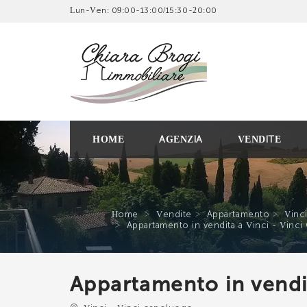
Lun-Ven: 09:00-13:00/15:30-20:00
SCRIV
SEGN
HOME
AGENZIA
VENDITE
Imm
Age
Home
Vendite
Appartamento
Vinc
Appartamento in vendita a Vinci - Vinc
Appartamento in vendit