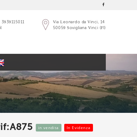
-
3939115011
Via Leonardo da Vinci, 14
l
50059 Sovigliana Vinci (FI)
rif:A875
in vendita
In Evidenza