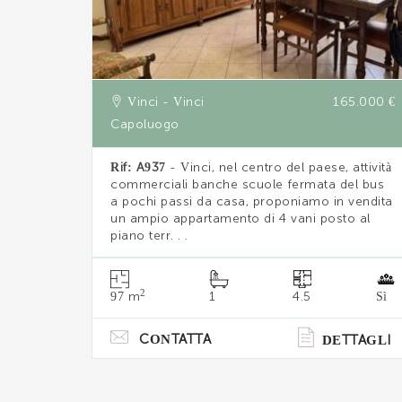
Vinci - Vinci
165.000 €
Capoluogo
Rif: A937
- Vinci, nel centro del paese, attività
commerciali banche scuole fermata del bus
a pochi passi da casa, proponiamo in vendita
un ampio appartamento di 4 vani posto al
piano terr. . .
2
97 m
1
4.5
Sì
CONTATTA
DETTAGLI