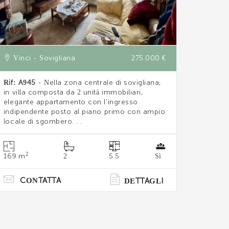
Vinci - Sovigliana
275.000 €
Rif: A945
- Nella zona centrale di sovigliana,
in villa composta da 2 unità immobiliari,
elegante appartamento con l'ingresso
indipendente posto al piano primo con ampio
locale di sgombero. . .
2
169 m
2
5.5
Sì
CONTATTA
DETTAGLI