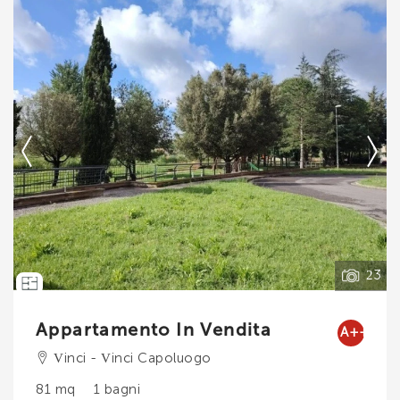
*Il tuo telefono
Ti interessa?
Contatta
*Il tuo nome
--------------------
Vedi tutti i dettagli
Ho letto, compreso e accettato i
termini e
condizioni
.
23
Voglio ricevere immobili simili da Immobiliare Chiara
Brogi.
Appartamento In Vendita
A++
*Controllo Antispam: qual è il numero fra 9 e 11?
Vinci - Vinci Capoluogo
81 mq
1 bagni