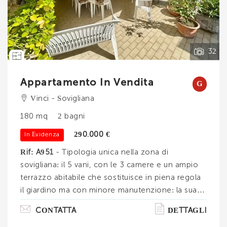
Vedi tutti i dettagli
32
Appartamento In Vendita
G
Vinci - Sovigliana
180 mq
2 bagni
290.000 €
In Evidenza
Rif: A951
- Tipologia unica nella zona di
sovigliana: il 5 vani, con le 3 camere e un ampio
terrazzo abitabile che sostituisce in piena regola
il giardino ma con minore manutenzione: la sua
profondità permette di arredarlo con divani e
CONTATTA
DETTAGLI
tavoli per cene e pranzi all'aperto, di ampio