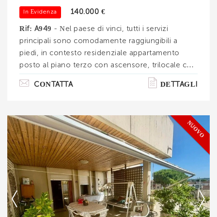
140.000 €
In Evidenza
INVIA
Rif: A949
- Nel paese di vinci, tutti i servizi
principali sono comodamente raggiungibili a
piedi, in contesto residenziale appartamento
posto al piano terzo con ascensore, trilocale con
balcone e posto auto scoperto esclusivo. Il
CONTATTA
DETTAGLI
contesto è molto ben tenuto la vista è aperta
sulle nostre colline, davanti al portone
condominiale d'entrata troviamo un'area
NUOVO
attrezzata con parco giochi il campo da calcio e
campi da tennis/padel. portoncino blindato,
ampio soggiorno con angolo cottura open space
con uscita sul balcone, camera matrimoniale,
Ti interessa?
camer. . .
Contatta
--------------------