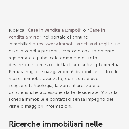
respiro visto la sua metratura. A corredo ulteriore,
nel piano seminterrato, il garage. 3° ed ultimo
piano servito da ascensore: ingresso, soggiorno
aperto sul tinello cucinotto, 3 porte finestre sul
balcone; 2 bagni, 3 camere matrimoniali di cui una
Ricerca "
Case in vendita a Empoli
" o "
Case in
con terrazzo. Ripostiglio. . .
vendita a Vinci
" nel portale di annunci
immobiliari
https://www.immobiliarechiarabrogi.it/
. Le
case in vendita presenti, vengono costantemente
aggiornate e pubblicate complete di: foto |
descrizione | prezzo | dettagli aggiuntivi | planimetria
Per una migliore navigazione è disponibile il filtro di
ricerca immobili avanzato, con il quale puoi
scegliere la tipologia, la zona, il prezzo e le
caratteristiche accessorie da te desiderate. Visita la
scheda immobile e contattaci senza impegno per
visite o maggiori informazioni.
Ricerche immobiliari nelle