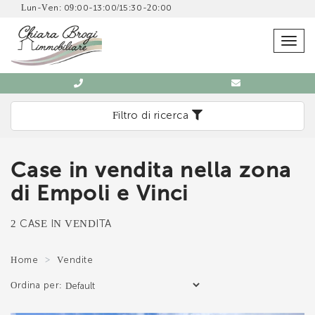
Lun-Ven: 09:00-13:00/15:30-20:00
SCRIVICI SENZA IMPEGNO
Togg
navig
Filtro di ricerca
Case in vendita nella zona
Immobiliare Chiara Brogi
di Empoli e Vinci
0571 902832
2 CASE IN VENDITA
Home
Vendite
Ordina per:
*Il tuo indirizzo Email