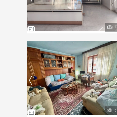
Vedi tutti i dettagli
1
Ti interessa?
Contatta
--------------------
Vedi tutti i dettagli
3