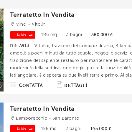
Terratetto In Vendita
Vinci - Vitolini
186 mq
3 bagni
380.000 €
In Evidenza
Rif: A913
- Vitolini, frazione del comune di vinci, 4 km da
empoli: a pochi minuti da tutto scuole, negozi e servizi
tradizione del sapiente restauro per mantenere le caratt
modernità della suddivisione degli spazi e la funzionalit
lati angolare, è disposta su due livelli terra e primo. Al
sala da pranzo e cucina, camino frontale al divano. . .
CONTATTA
DETTAGLI
0
Terratetto In Vendita
Lamporecchio - San Baronto
198 mq
2 bagni
195.000 €
In Evidenza