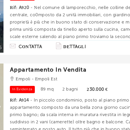
Rif: A920
- Nel comune di lamporecchio, nelle colline de
centrale, co0mposto da 2 unità immobiliari, con giardino e
proprietà è più che in buono stato di conservazione e m
prima unità composta da tinello aperto sulla cucina, cam
scale esterne salendo al piano primo troviamo la seconda
ripostiglio, al piano secondo disimpegno, 4 c. . .
CONTATTA
DETTAGLI
5
Appartamento In Vendita
Empoli - Empoli Est
89 mq
2 bagni
230.000 €
In Evidenza
Rif: A914
- In piccolo condominio, posto al piano primo o
appartamento composto da una bella zona giorno cucina
primo bagno; da scala interna in muratura rivestita in leg
suddiviso in 2 vani (camerette) oltre bagno e balcone. Ca
seminterrato e posto auto. Il tutto più che in buono st