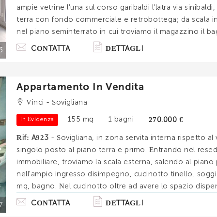
ampie vetrine l'una sul corso garibaldi l'latra via sinibald
terra con fondo commerciale e retrobottega; da scala i
nel piano seminterrato in cui troviamo il magazzino il b
di opere di manutenzione. Mq totali 42. La zona centrali. 
CONTATTA
DETTAGLI
3
Appartamento In Vendita
Vinci - Sovigliana
155 mq
1 bagni
270.000 €
In Evidenza
Rif: A923
- Sovigliana, in zona servita interna rispetto al
singolo posto al piano terra e primo. Entrando nel resed
immobiliare, troviamo la scala esterna, salendo al pian
nell'ampio ingresso disimpegno, cucinotto tinello, sogg
mq, bagno. Nel cucinotto oltre ad avere lo spazio dispe
direttamente al piano terra composto dal garage e local
CONTATTA
DETTAGLI
7