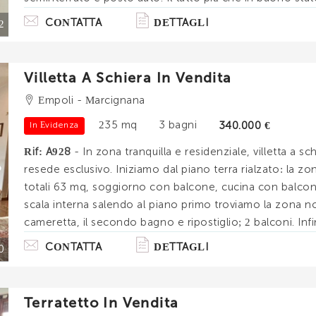
atmosfera giovanile e moderna che rompe gli schemi della
CONTATTA
DETTAGLI
2
Villetta A Schiera In Vendita
Empoli - Marcignana
235 mq
3 bagni
340.000 €
In Evidenza
Rif: A928
- In zona tranquilla e residenziale, villetta a sc
resede esclusivo. Iniziamo dal piano terra rialzato: la z
totali 63 mq, soggiorno con balcone, cucina con balcon
scala interna salendo al piano primo troviamo la zona n
cameretta, il secondo bagno e ripostiglio; 2 balconi. Infin
ulteriore stanza studio/hobby/camera. nel p. . .
CONTATTA
DETTAGLI
0
Terratetto In Vendita