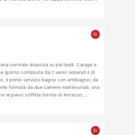
 suddivisi. . .
G
hiera centrale disposta su più livelli. Garage e
ona giorno composta da 2 vanio separati è di
e, il primo servizio bagno con antibagno; da
otte formata da due camere matrimoniali, una
e al piano soffitta fornita di terrazzo,
G