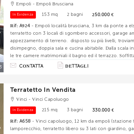
Empoli - Empoli Brusciana
153 mq
2 bagni
250.000 €
In Evidenza
Rif: A924
- Empoli località brusciana, 3 km da ponte a els
terratetto con 3 locali di sgombero accessori, garage a
appezzamento di terreno. disposto su più livelli, troviamo
disimpegno, doppia sala e cucina abitabile. Dalla scala i
le tre camere matrimoniali il bagno ed il terrazzo. Soffit
accesso da scala retrattile. L'immobile è stato. . .
CONTATTA
DETTAGLI
3
Terratetto In Vendita
Vinci - Vinci Capoluogo
215 mq
3 bagni
330.000 €
In Evidenza
Rif: A658
- Vinci capoluogo, 12 km da empoli (stazione fer
lamporecchio, terratetto libero su 3 lati con giardino, g