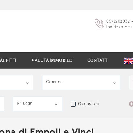
ICI SENZA IMPEGNO
0571902832
indirizzo emai
AFFITTI
VALUTA IMMOBILE
CONTATTI
Comune
obiliare Chiara Brogi
0571 902832
N° Bagni
Occasioni
ona di Empoli e Vinci