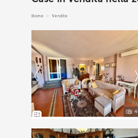
*Il t
Home
Vendite
*Il t
Ti interessa?
*Il 
Contatta
--------------------
Vedi tutti i dettagli
H
V
4
*Cont