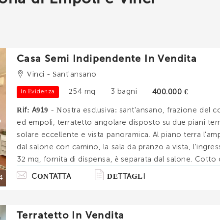
uo indirizzo Email
Casa Semi Indipendente In Vendita
uo telefono
Vinci - Sant'ansano
254 mq
3 bagni
400.000 €
In Evidenza
tuo nome
Rif: A919
- Nostra esclusiva: sant'ansano, frazione del c
ed empoli, terratetto angolare disposto su due piani terr
solare eccellente e vista panoramica. Al piano terra l'a
dal salone con camino, la sala da pranzo a vista, l'ingress
o letto, compreso e accettato i
termini e condizioni
.
32 mq, fornita di dispensa, è separata dal salone. Cotto c
oglio ricevere immobili simili da Immobiliare Chiara Brogi.
in legno. L'intera facciata è intonaca. Sale. . .
CONTATTA
DETTAGLI
4
rollo Antispam: qual è il numero fra 2 e 4?
Terratetto In Vendita