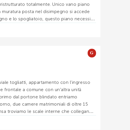
i, ristrutturato totalmente. Unico vano piano
n muratura posta nel disimpegno si accede
agno e lo spogliatoio, questo piano necessita
. .
G
 viale togliatti, appartamento con l'ingresso
e frontale a comune con un'altra unità
o primo dal portone blindato entriamo
iorno, due camere matrimoniali di oltre 15
nsa troviamo le scale interne che collegano
e di sgombero. . .