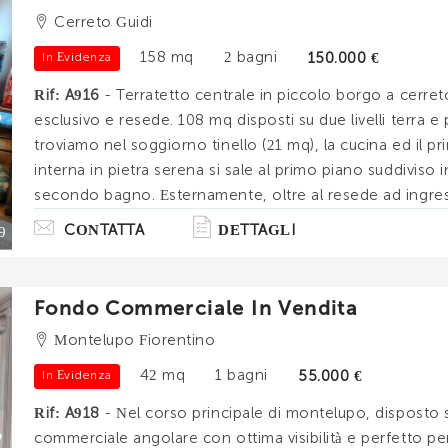
Cerreto Guidi
INVIA
158 mq
2 bagni
150.000 €
In Evidenza
Rif: A916
- Terratetto centrale in piccolo borgo a cerreto
esclusivo e resede. 108 mq disposti su due livelli terra e
troviamo nel soggiorno tinello (21 mq), la cucina ed il 
interna in pietra serena si sale al primo piano suddiviso
secondo bagno. Esternamente, oltre al resede ad ingress
per cene e pranzi all'aperto. Riscaldamento, acqua calda e
CONTATTA
DETTAGLI
9
Fondo Commerciale In Vendita
Montelupo Fiorentino
42 mq
1 bagni
55.000 €
In Evidenza
Rif: A918
- Nel corso principale di montelupo, disposto s
commerciale angolare con ottima visibilità e perfetto per q