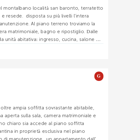
l montalbano località san baronto, terratetto
 resede. disposta su più livelli l'intera
anutenzione. Al piano terreno troviamo la
era matrimoniale, bagno e ripostiglio. Dalle
 unità abitativa: ingresso, cucina, salone e
G
ltre ampia soffitta sovrastante abitabile,
 aperta sulla sala, camera matrimoniale e
no chiaro sia accede al piano soffitta
ntina in proprietà esclusiva nel piano
ato di manutenzione. un appartamento dall'