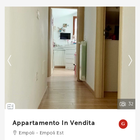
*Il tuo telefono
Ti interessa?
*Il tuo nome
Contatta
--------------------
Vedi tutti i dettagli
Ho letto, compreso e accettato i
termini e
condizioni
.
Voglio ricevere immobili simili da Immobiliare Chiara
32
Brogi.
*Controllo Antispam: qual è il numero fra 1 e 3?
Appartamento In Vendita
G
Empoli - Empoli Est