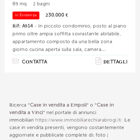
89 mq
2 bagni
INVIA
230.000 €
In Evidenza
Rif: A914
- In piccolo condominio, posto al piano
primo oltre ampia soffitta sovrastante abitabile,
appartamento composto da una bella zona
giorno cucina aperta sulla sala, camera
matrimoniale e primo bagno; da scala interna in
CONTATTA
DETTAGLI
muratura rivestita in legno chiaro sia accede al
piano soffitta suddiviso in 2 vani (camerette) oltre
bagno e balcone. Cantina in proprietà esclusiva
nel piano seminterrato e posto auto. Il tutto più
che in buono stato di manutenzione. un
appartamento dall' atmosfera giovanile e
Ricerca "
Case in vendita a Empoli
" o "
Case in
moderna che rompe gli schemi della suddivisi. . .
vendita a Vinci
" nel portale di annunci
immobiliari
https://www.immobiliarechiarabrogi.it/
. Le
case in vendita presenti, vengono costantemente
aggiornate e pubblicate complete di: foto |