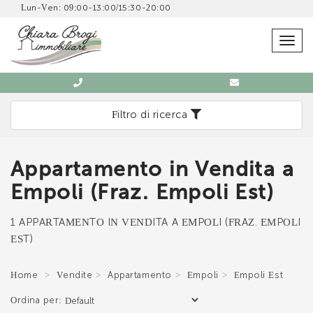
Lun-Ven: 09:00-13:00/15:30-20:00
SCRIVICI SENZA IMPEGNO
Togg
navig
Filtro di ricerca
Appartamento in Vendita a
Immobiliare Chiara Brogi
Empoli (Fraz. Empoli Est)
0571 902832
1 APPARTAMENTO IN VENDITA A EMPOLI (FRAZ. EMPOLI
EST)
Home
Vendite
Appartamento
Empoli
Empoli Est
*Il tuo indirizzo Email
Ordina per: