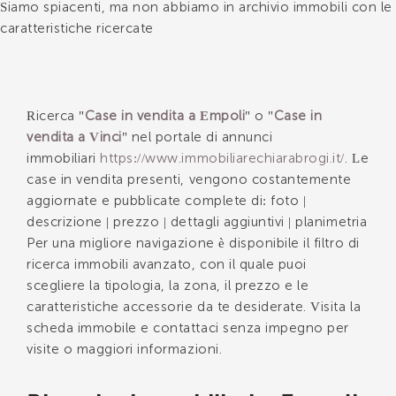
Siamo spiacenti, ma non abbiamo in archivio immobili con le
caratteristiche ricercate
*Il tuo telefono
Ricerca "
Case in vendita a Empoli
" o "
Case in
vendita a Vinci
" nel portale di annunci
*Il tuo nome
immobiliari
https://www.immobiliarechiarabrogi.it/
. Le
case in vendita presenti, vengono costantemente
aggiornate e pubblicate complete di: foto |
descrizione | prezzo | dettagli aggiuntivi | planimetria
Ho letto, compreso e accettato i
termini e
Per una migliore navigazione è disponibile il filtro di
condizioni
.
ricerca immobili avanzato, con il quale puoi
Voglio ricevere immobili simili da Immobiliare Chiara
scegliere la tipologia, la zona, il prezzo e le
Brogi.
caratteristiche accessorie da te desiderate. Visita la
scheda immobile e contattaci senza impegno per
*Controllo Antispam: qual è il numero fra 3 e 5?
visite o maggiori informazioni.