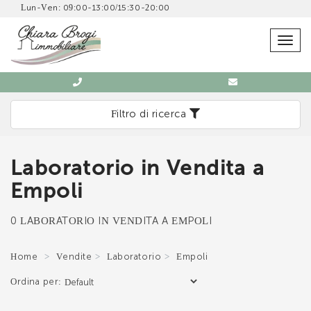
Lun-Ven: 09:00-13:00/15:30-20:00
SCRIVICI SENZA IMPEGNO
Togg
navig
Filtro di ricerca
Laboratorio in Vendita a
Immobiliare Chiara Brogi
Empoli
0571 902832
0 LABORATORIO IN VENDITA A EMPOLI
Home
Vendite
Laboratorio
Empoli
Ordina per:
*Il tuo indirizzo Email