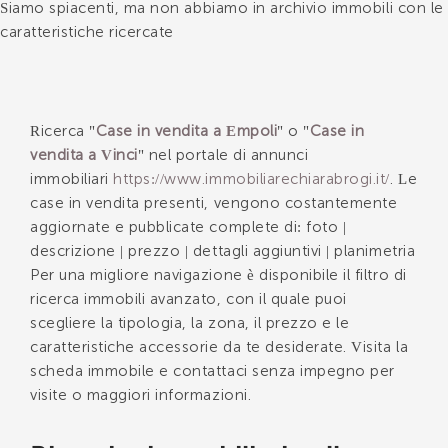
Siamo spiacenti, ma non abbiamo in archivio immobili con le
caratteristiche ricercate
*Il tuo telefono
Ricerca "
Case in vendita a Empoli
" o "
Case in
vendita a Vinci
" nel portale di annunci
*Il tuo nome
immobiliari
https://www.immobiliarechiarabrogi.it/
. Le
case in vendita presenti, vengono costantemente
aggiornate e pubblicate complete di: foto |
descrizione | prezzo | dettagli aggiuntivi | planimetria
Ho letto, compreso e accettato i
termini e
Per una migliore navigazione è disponibile il filtro di
condizioni
.
ricerca immobili avanzato, con il quale puoi
Voglio ricevere immobili simili da Immobiliare Chiara
scegliere la tipologia, la zona, il prezzo e le
Brogi.
caratteristiche accessorie da te desiderate. Visita la
scheda immobile e contattaci senza impegno per
*Controllo Antispam: qual è il numero fra 9 e 11?
visite o maggiori informazioni.