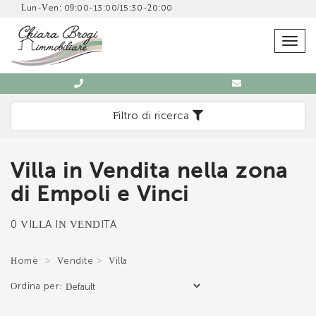
Lun-Ven: 09:00-13:00/15:30-20:00
SCRIVICI SENZA IMPEGNO
Togg
navig
Filtro di ricerca
Villa in Vendita nella zona
Immobiliare Chiara Brogi
di Empoli e Vinci
0571 902832
0 VILLA IN VENDITA
Home
Vendite
Villa
Ordina per:
*Il tuo indirizzo Email