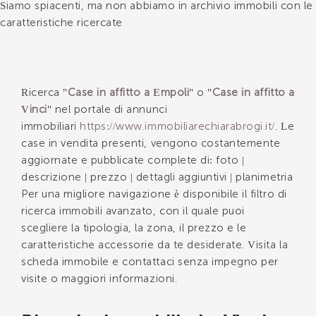
Siamo spiacenti, ma non abbiamo in archivio immobili con le
caratteristiche ricercate
*Il tuo telefono
Ricerca "
Case in affitto a Empoli
" o "
Case in affitto a
Vinci
" nel portale di annunci
*Il tuo nome
immobiliari
https://www.immobiliarechiarabrogi.it/
. Le
case in vendita presenti, vengono costantemente
aggiornate e pubblicate complete di: foto |
descrizione | prezzo | dettagli aggiuntivi | planimetria
Ho letto, compreso e accettato i
termini e
Per una migliore navigazione è disponibile il filtro di
condizioni
.
ricerca immobili avanzato, con il quale puoi
Voglio ricevere immobili simili da Immobiliare Chiara
scegliere la tipologia, la zona, il prezzo e le
Brogi.
caratteristiche accessorie da te desiderate. Visita la
scheda immobile e contattaci senza impegno per
*Controllo Antispam: qual è il numero fra 6 e 8?
visite o maggiori informazioni.