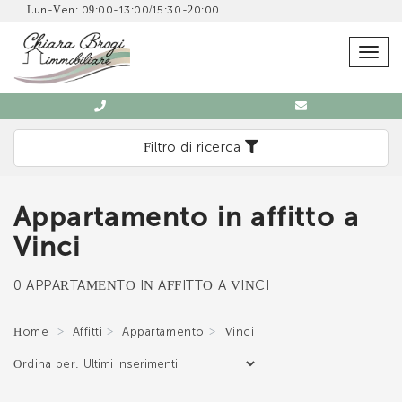
Lun-Ven: 09:00-13:00/15:30-20:00
SCRIVICI SENZA IMPEGNO
Togg
navig
Filtro di ricerca
Appartamento in affitto a
Immobiliare Chiara Brogi
Vinci
0571 902832
0 APPARTAMENTO IN AFFITTO A VINCI
Home
Affitti
Appartamento
Vinci
Ordina per:
*Il tuo indirizzo Email