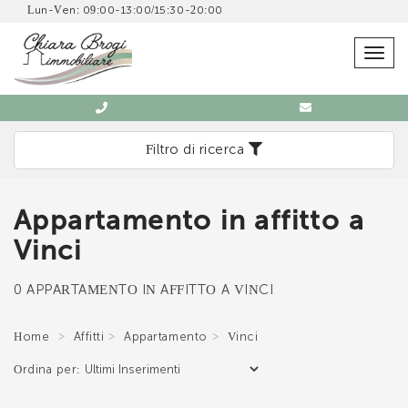
Lun-Ven: 09:00-13:00/15:30-20:00
SCRIVICI SENZA IMPEGNO
Togg
navig
Filtro di ricerca
Appartamento in affitto a
Immobiliare Chiara Brogi
Vinci
0571 902832
0 APPARTAMENTO IN AFFITTO A VINCI
Home
Affitti
Appartamento
Vinci
Ordina per:
*Il tuo indirizzo Email