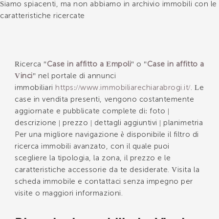
Siamo spiacenti, ma non abbiamo in archivio immobili con le
caratteristiche ricercate
*Il tuo telefono
Ricerca "
Case in affitto a Empoli
" o "
Case in affitto a
Vinci
" nel portale di annunci
*Il tuo nome
immobiliari
https://www.immobiliarechiarabrogi.it/
. Le
case in vendita presenti, vengono costantemente
aggiornate e pubblicate complete di: foto |
descrizione | prezzo | dettagli aggiuntivi | planimetria
Ho letto, compreso e accettato i
termini e
Per una migliore navigazione è disponibile il filtro di
condizioni
.
ricerca immobili avanzato, con il quale puoi
Voglio ricevere immobili simili da Immobiliare Chiara
scegliere la tipologia, la zona, il prezzo e le
Brogi.
caratteristiche accessorie da te desiderate. Visita la
scheda immobile e contattaci senza impegno per
*Controllo Antispam: qual è il numero fra 8 e 10?
visite o maggiori informazioni.