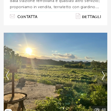
dalla stazione ferroviaria e qualsiasi altro servizio;
proponiamo in vendita, terratetto con giardino
esclusivo sul davanti e sul retro della proprietà
CONTATTA
DETTAGLI
oltre ad accessori. la proprietà in vendita è
disposta su due piani, terra e primo collegati tra
loro da elegante scala in legno. La costruzione
originaria è degli anni '50 poi ammodernata a
metà degli anni '90, il tutto si presenta più che in
buono stato di conservazione e manutenzio. . .
Ti interessa?
Contatta
--------------------
Vedi tutti i dettagli
48