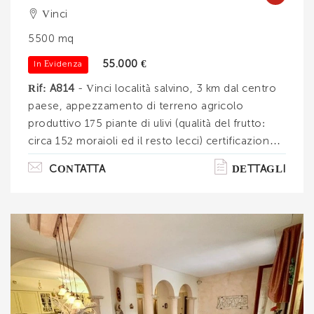
Vinci
5500 mq
55.000 €
In Evidenza
Rif: A814
- Vinci località salvino, 3 km dal centro
paese, appezzamento di terreno agricolo
produttivo 175 piante di ulivi (qualità del frutto:
circa 152 moraioli ed il resto lecci) certificazione
igp, per una superficie totale di 5500 mq. Ottima
CONTATTA
DETTAGLI
esposizione solare. Nella vendita è incluso
permesso a costruire (già fatto, presentato ed
approvato presso gli uffici competenti del
comune di vinci) per la realizzazione di un
annesso agricolo di 40 mq c. A unico livello piano
terra, portone frontale per ricovero trattore ed
attrezzature per la cura. . .
Ti interessa?