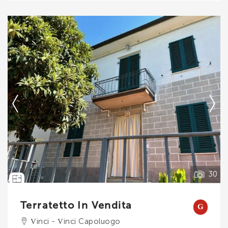
indipendente posto al piano primo (edificio
composto da 4 unità immobiliari) con ampia
soffitta abitabile sovrastante e due appezzamenti
di terreno agricolo appena staccati dall'ingresso
dell'abitazione. Resede al piano terra esclusivo
per il parcheggio di un auto, salendo la. . .
Ti interessa?
Contatta
--------------------
Vedi tutti i dettagli
30
Terratetto In Vendita
G
Vinci - Vinci Capoluogo