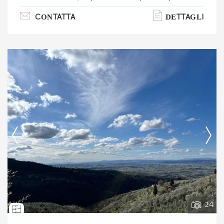
sull'arno, fermata dell'autobus a 500 metri la
CONTATTA
DETTAGLI
stazione del treno a meno di 3 km raggiungibile a
piedi. Sotto casa negozi, scuole di ogni ordine e
grado, parchi pubblici. Com'è composta la
proprietà in vendita? in stabile bifamiliare, ampio
appartamento posto al piano primo con 2
balconi. Salendo le scale a comune con l'altra
unità, aprendo il portoncino d'ingress. . .
Ti interessa?
Contatta
--------------------
Vedi tutti i dettagli
24