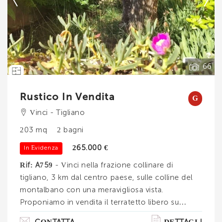
--------------------
Vedi tutti i dettagli
66
Rustico In Vendita
G
Vinci - Tigliano
203 mq
2 bagni
265.000 €
In Evidenza
Rif: A759
- Vinci nella frazione collinare di
tigliano, 3 km dal centro paese, sulle colline del
montalbano con una meravigliosa vista.
Proponiamo in vendita il terratetto libero su
quattro lati con giardino con garage e