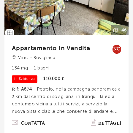
Vedi tutti i dettagli
46
Appartamento In Vendita
NC
Vinci - Sovigliana
134 mq
1 bagni
120.000 €
In Evidenza
Rif: A674
- Petroio, nella campagna panoramica a
2 km dal centro di sovigliana, in tranquillità ed al
contempo vicina a tutti i servizi, a servizio la
nuova pista ciclabile che consente di andare e
venire dalla casa percorrendo tutto il viale
CONTATTA
DETTAGLI
togliatti. Appartamento con l'ingresso