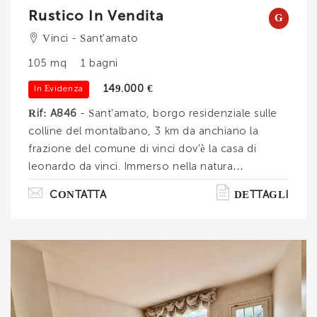
Rustico In Vendita
G
Vinci - Sant'amato
105 mq
1 bagni
149.000 €
In Evidenza
Rif: A846
- Sant'amato, borgo residenziale sulle
colline del montalbano, 3 km da anchiano la
frazione del comune di vinci dov'è la casa di
leonardo da vinci. Immerso nella natura
proponiamo in vendita un terratetto, nello stile
CONTATTA
DETTAGLI
classico toscano, piano terra e piano primo con 2
ingressi separati, resede esclusivo e cantina.
com'è composta l'intera proprietà? area
parcheggio a comune con altre 3 unità
immobiliari, al piano terra troviamo l'ingresso,
soggiorno con angolo cottura, con camino,
camera matrimoniale, camera doppia (entrano 2
Ti interessa?