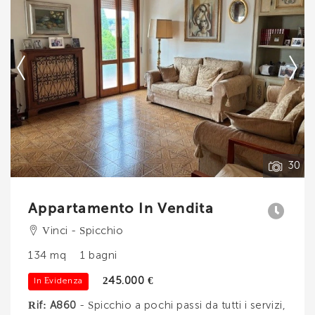
3 camere e secondo servizio. Dal disimpeg. . .
Ti interessa?
Contatta
--------------------
Vedi tutti i dettagli
30
Appartamento In Vendita
Vinci - Spicchio
134 mq
1 bagni
245.000 €
In Evidenza
Rif: A860
- Spicchio a pochi passi da tutti i servizi,