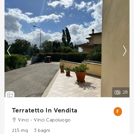
*Il tuo telefono
Ti interessa?
Contatta
*Il tuo nome
--------------------
Vedi tutti i dettagli
Ho letto, compreso e accettato i
termini e
condizioni
.
28
Voglio ricevere immobili simili da Immobiliare Chiara
Brogi.
Terratetto In Vendita
F
*Controllo Antispam: qual è il numero fra 8 e 10?
Vinci - Vinci Capoluogo
215 mq
3 bagni