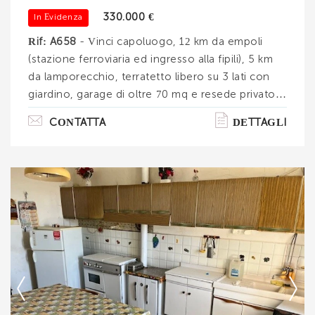
330.000 €
In Evidenza
INVIA
Rif: A658
- Vinci capoluogo, 12 km da empoli
(stazione ferroviaria ed ingresso alla fipili), 5 km
da lamporecchio, terratetto libero su 3 lati con
giardino, garage di oltre 70 mq e resede privato
per parcheggio (4 auto). Il contesto in cui è
CONTATTA
DETTAGLI
inserito è una villa costruzione anni '70 composta
da 2 unità immobiliari. Com'è composta la
proprietà? il terratetto è disposto su più livelli,
partiamo dal piano terra. Passando dal cancello
carrabile troviamo il parcheggio esclusivo per 4
auto ed il giardino, curato e totalmente abitabile
su cui affaccia l'. . .
Ti interessa?
Contatta
--------------------