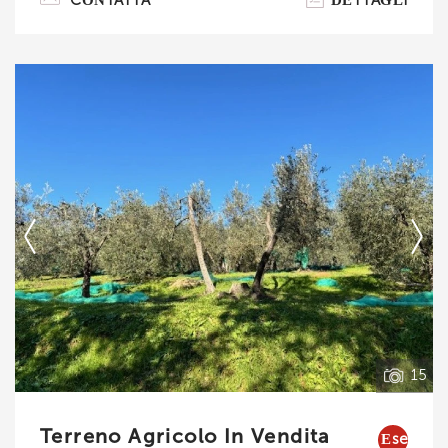
CONTATTA
DETTAGLI
tettoia/rimessa. percorrendo la strada asfaltata,
entrando nel borghetto ci troviamo sull'aia a
comune dove è possibile parcheggiare 2 auto. Il
terratetto di 134 mq, di tipo rurale, è disposto su
due livelli terra e primo, ed è composto da un
ampio soggiorno con camino aperto sulla cucina
abitabile, sala da pranzo, reparto. . .
Ti interessa?
Contatta
--------------------
Vedi tutti i dettagli
15
Terreno Agricolo In Vendita
Esen.