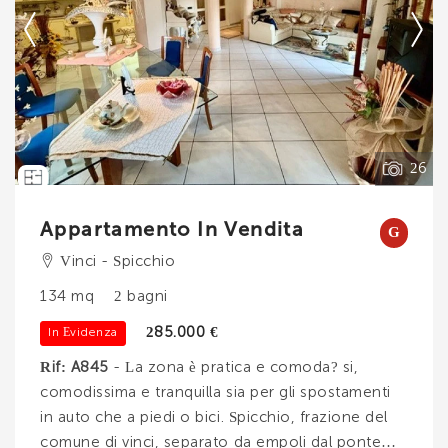
Contatta
--------------------
Vedi tutti i dettagli
26
Appartamento In Vendita
G
Vinci - Spicchio
134 mq
2 bagni
285.000 €
In Evidenza
Rif: A845
- La zona è pratica e comoda? si,
comodissima e tranquilla sia per gli spostamenti
in auto che a piedi o bici. Spicchio, frazione del
comune di vinci, separato da empoli dal ponte