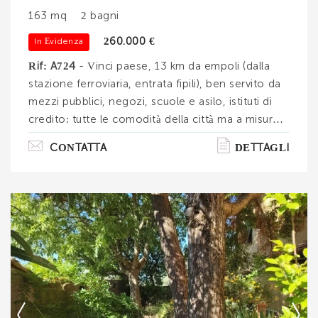
163 mq
2 bagni
260.000 €
In Evidenza
Rif: A724
- Vinci paese, 13 km da empoli (dalla
stazione ferroviaria, entrata fipili), ben servito da
mezzi pubblici, negozi, scuole e asilo, istituti di
credito: tutte le comodità della città ma a misura
di paese! libero su tre lati, terratetto con giardino
CONTATTA
DETTAGLI
frontale e ripostiglio sul retro carrabile per moto,
bici e minicar. 3 parole: indipendenza, spazio e
luce!la proprietà è stata realizzata ad inizio anni
'60 poi ammodernata totalmente nel 1987.
Disposto su due piani, terra rialzato e primo è
formata da 8 vani oltre doppi servizi ed accessori.
. . .
Ti interessa?
Contatta