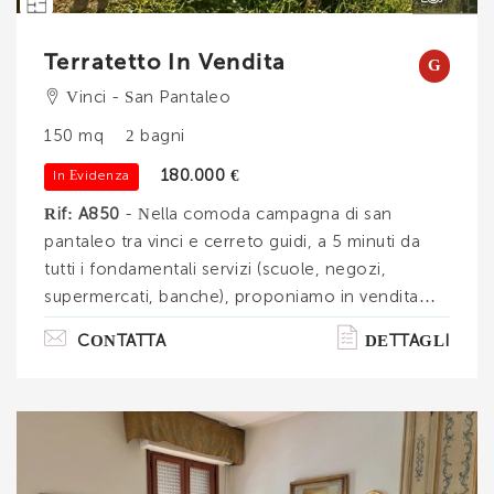
Terratetto In Vendita
G
Vinci - San Pantaleo
150 mq
2 bagni
180.000 €
In Evidenza
Rif: A850
- Nella comoda campagna di san
pantaleo tra vinci e cerreto guidi, a 5 minuti da
tutti i fondamentali servizi (scuole, negozi,
supermercati, banche), proponiamo in vendita
una porzione di colonica rurale libera su tre lati
CONTATTA
DETTAGLI
con ampio giardino pianeggiante abitabile ed
appezzamento terreno agricolo. Disposta su due
piani è composta al piano terra da ingresso,
cucina con camino separata dalla sala, sala e
bagno; tramite la scala interna in pietra salendo al
primo piano, troviamo disimpegno di oltre 16 mq,