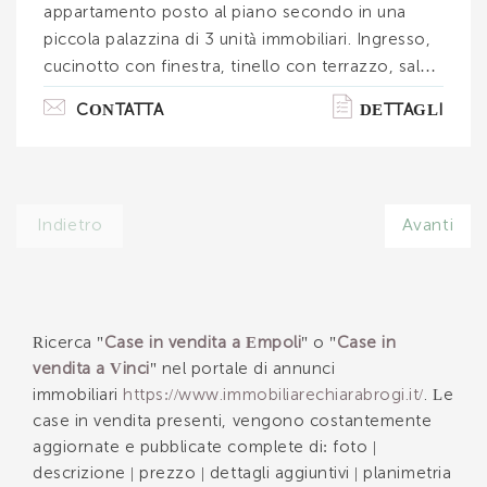
appartamento posto al piano secondo in una
piccola palazzina di 3 unità immobiliari. Ingresso,
cucinotto con finestra, tinello con terrazzo, sala
con balcone e doppia finestra, disimpegno notte,
CONTATTA
DETTAGLI
due camere matrimoniali ciascuna di 16 mq,
camera singola, bagno e ripostiglio. Mq totali 112.
Al piano terra in proprietà esclusiva garage di 30
mq ed appezzamento di orto di circa 35 mq.
Indietro
Avanti
L'immobile costruito ad inizio anni '70 è molto
ben tenuto, luminoso; gli spazi interni sono ben
definiti ed ampi. Le r. . .
Ricerca "
Case in vendita a Empoli
" o "
Case in
vendita a Vinci
" nel portale di annunci
immobiliari
https://www.immobiliarechiarabrogi.it/
. Le
case in vendita presenti, vengono costantemente
aggiornate e pubblicate complete di: foto |
descrizione | prezzo | dettagli aggiuntivi | planimetria