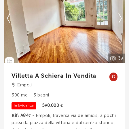
lettini) e. . .
Contatta
--------------------
Vedi tutti i dettagli
39
Villetta A Schiera In Vendita
G
Empoli
300 mq
3 bagni
590.000 €
In Evidenza
Rif: A847
- Empoli, traversa via de amicis, a pochi
passi da piazza della vittoria e dal centro storico,