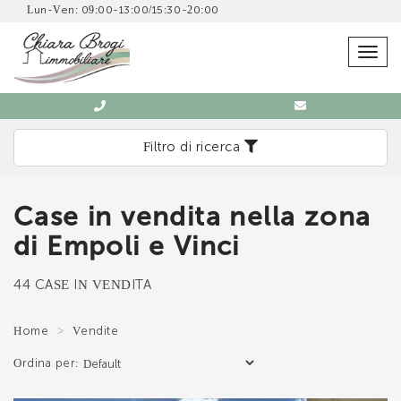
Lun-Ven: 09:00-13:00/15:30-20:00
SCRIVICI SENZA IMPEGNO
Togg
navig
Filtro di ricerca
Case in vendita nella zona
Immobiliare Chiara Brogi
di Empoli e Vinci
0571 902832
44 CASE IN VENDITA
Home
Vendite
Ordina per:
*Il tuo indirizzo Email