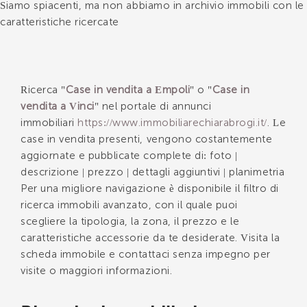
Siamo spiacenti, ma non abbiamo in archivio immobili con le
caratteristiche ricercate
*Il tuo telefono
Ricerca "
Case in vendita a Empoli
" o "
Case in
vendita a Vinci
" nel portale di annunci
*Il tuo nome
immobiliari
https://www.immobiliarechiarabrogi.it/
. Le
case in vendita presenti, vengono costantemente
aggiornate e pubblicate complete di: foto |
descrizione | prezzo | dettagli aggiuntivi | planimetria
Ho letto, compreso e accettato i
termini e
Per una migliore navigazione è disponibile il filtro di
condizioni
.
ricerca immobili avanzato, con il quale puoi
Voglio ricevere immobili simili da Immobiliare Chiara
scegliere la tipologia, la zona, il prezzo e le
Brogi.
caratteristiche accessorie da te desiderate. Visita la
scheda immobile e contattaci senza impegno per
*Controllo Antispam: qual è il numero fra 9 e 11?
visite o maggiori informazioni.