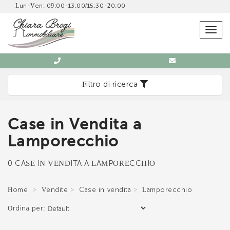
Lun-Ven: 09:00-13:00/15:30-20:00
SCRIVICI SENZA IMPEGNO
Togg
navig
Filtro di ricerca
Case in Vendita a
Immobiliare Chiara Brogi
Lamporecchio
0571 902832
0 CASE IN VENDITA A LAMPORECCHIO
Home
Vendite
Case in vendita
Lamporecchio
Ordina per:
*Il tuo indirizzo Email