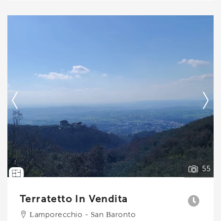
angolo cottura, due camere da letto spaziose, la
cabina armadio (circa 10 mq) ed il bagno. Tradotto
in mq: la casa sono circa 90 mq il resede circa 38
mq, oltre ad accogliere l'auto è possibile
arricchirlo con vasi di fiori o tenere in sicurezza
gli amici a quattro zampe. Parch. . .
Ti interessa?
Contatta
--------------------
Vedi tutti i dettagli
55
Terratetto In Vendita
Lamporecchio - San Baronto