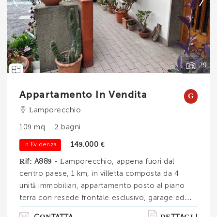
--------------------
Vedi tutti i dettagli
29
Appartamento In Vendita
G
Lamporecchio
109 mq
2 bagni
149.000 €
In Evidenza
Rif: A889
- Lamporecchio, appena fuori dal
centro paese, 1 km, in villetta composta da 4
unità immobiliari, appartamento posto al piano
terra con resede frontale esclusivo, garage ed
orto/giardino. Disposto su due piani, seminterrato