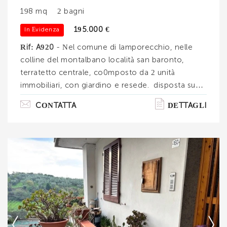
198 mq
2 bagni
195.000 €
In Evidenza
Rif: A920
- Nel comune di lamporecchio, nelle
colline del montalbano località san baronto,
terratetto centrale, co0mposto da 2 unità
immobiliari, con giardino e resede. disposta su
più livelli l'intera proprietà è più che in buono
CONTATTA
DETTAGLI
stato di conservazione e manutenzione. Al piano
terreno troviamo la prima unità composta da
tinello aperto sulla cucina, camera matrimoniale,
bagno e ripostiglio. Dalle scale esterne salendo al
piano primo troviamo la seconda unità abitativa:
ingresso, cucina, salone e ripostiglio, al piano
secondo disimpegno, 4 c. . .
Ti interessa?
Contatta