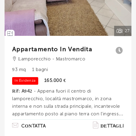
Vedi tutti i dettagli
27
Appartamento In Vendita
Lamporecchio - Mastromarco
93 mq
1 bagni
165.000 €
In Evidenza
Rif: A942
- Appena fuori il centro di
lamporecchio, località mastromarco, in zona
interna e non sulla strada principale, incantevole
appartamento posto al piano terra con l'ingresso
indipendente e vista sulla natura. entrando ci
CONTATTA
DETTAGLI
troviamo nell'ampio soggiorno open-space con