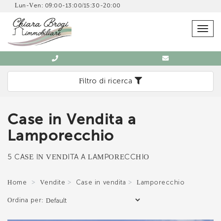
Lun-Ven: 09:00-13:00/15:30-20:00
SCRIVICI SENZA IMPEGNO
Togg
navig
Filtro di ricerca
Case in Vendita a
Immobiliare Chiara Brogi
Lamporecchio
0571 902832
5 CASE IN VENDITA A LAMPORECCHIO
Home
Vendite
Case in vendita
Lamporecchio
Ordina per:
*Il tuo indirizzo Email