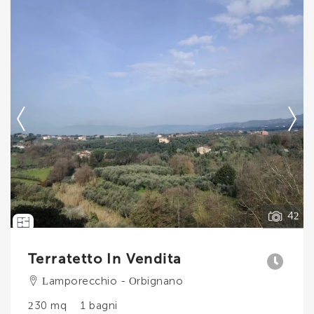
*Il tuo telefono
Ti interessa?
Contatta
*Il tuo nome
--------------------
Vedi tutti i dettagli
Ho letto, compreso e accettato i
termini e
condizioni
.
42
Voglio ricevere immobili simili da Immobiliare Chiara
Brogi.
Terratetto In Vendita
*Controllo Antispam: qual è il numero fra 2 e 4?
Lamporecchio - Orbignano
230 mq
1 bagni