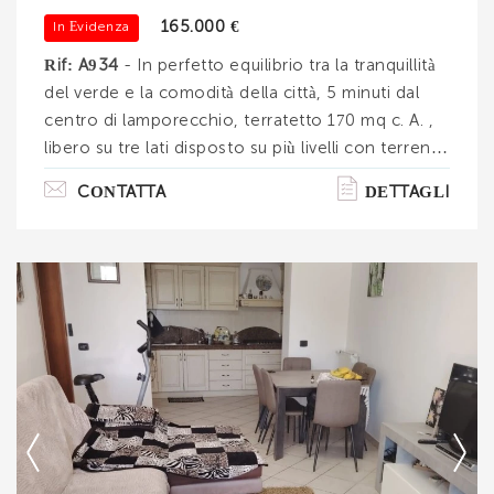
165.000 €
In Evidenza
INVIA
Rif: A934
- In perfetto equilibrio tra la tranquillità
del verde e la comodità della città, 5 minuti dal
centro di lamporecchio, terratetto 170 mq c. A. ,
libero su tre lati disposto su più livelli con terreno
agricolo ed annessi, 60 mq circa. Entrando
CONTATTA
DETTAGLI
dall'ingresso principale posto al piano terra,
troviamo la cucina con il camino e la sala.
Collegata al piano terreno tramite scale in
muratura, pietra e mattoni che raccontano la
storia, nel piano seminterrato troviamo la cantina
suddivisa in 3 vani. Dal piano terra salendo al
piano primo entriamo nelle. . .
Ti interessa?
Contatta
--------------------