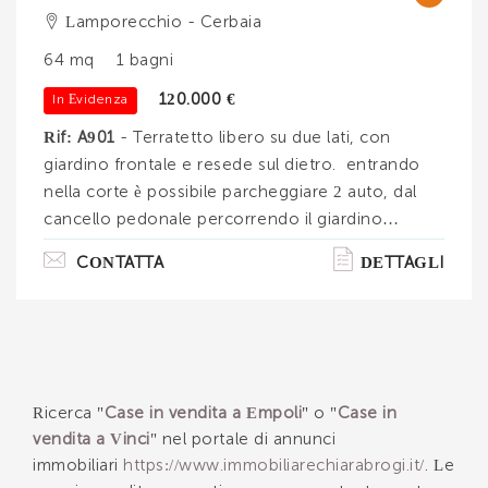
Lamporecchio - Cerbaia
64 mq
1 bagni
120.000 €
In Evidenza
Rif: A901
- Terratetto libero su due lati, con
giardino frontale e resede sul dietro. entrando
nella corte è possibile parcheggiare 2 auto, dal
cancello pedonale percorrendo il giardino
esclusivo si entra nel soggiorno tinello,
CONTATTA
DETTAGLI
cucinotto, ripostiglio, stanza studio; salendo le
scale in pietra troviamo l'ampia camera
matrimoniale ed il bagno. totalmente
ristrutturato, lo stile è quello rustico, con tinte
pastello calde ed accoglienti. Acqua calda con
boiler, riscaldamento con pompa di calore e
Ricerca "
Case in vendita a Empoli
" o "
Case in
cucina ad induzione. La zona appena fuori da
vendita a Vinci
" nel portale di annunci
lamp. . .
immobiliari
https://www.immobiliarechiarabrogi.it/
. Le