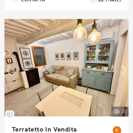
CONTATTA
DETTAGLI
e terra è composto da 4 ampi vani oltre 2 bagni,
terrazzo, garage e 2 ripostigli. Nel piano
seminterrato rispetto alla via boccaccio troviamo
un ampia zona giorno con camino, il garage con
il reparto lavanderia ed il primo ripostiglio; dalla
scala interna in muratura salendo al piano terra
troviamo un ampio ingresso, came. . .
Ti interessa?
Contatta
--------------------
Vedi tutti i dettagli
20
Terratetto In Vendita
F